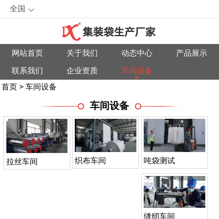
全国
网站首页
关于我们
动态中心
产品展示
联系我们
企业资质
车间设备
首页
>
车间设备
车间设备
吨袋测试
织布车间
拉丝车间
缝纫车间