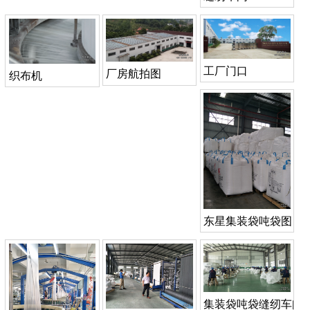
工厂门口
厂房航拍图
织布机
东星集装袋吨袋图
集装袋吨袋缝纫车间