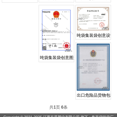
吨袋集装袋创意设计
吨袋集装袋创意图形商标
出口危险品货物包装
共
1
页
6
条